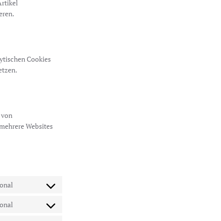
rtikel
eren.
lytischen Cookies
etzen.
g von
 mehrere Websites
onal
Consent
to
onal
Consent
service
to