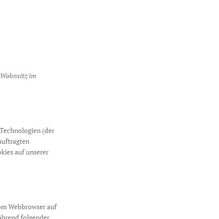
m Wohnsitz im
 Technologien (der
auftragten
kies auf unserer
 vom Webbrowser auf
ährend folgender